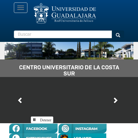
Pasar
Toggle
al
navigation
contenido
principal
Buscar
Buscar
CENTRO UNIVERSITARIO DE LA COSTA
SUR
Previous
Next
Detener
Inicio