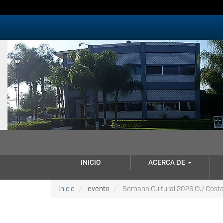
Pasar
al
contenido
principal
NAVEGACIÓN
INICIO
ACERCA DE
PRINCIPAL
Inicio
evento
Semana Cultural 2026 CU Costa