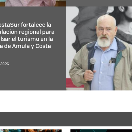
Dra. María Magdalena
Ramírez Martínez imp
desde CUCostaSur un
proyecto internacional
fortalecer la prevenci
la rabia
19 Julio 2026
staSur fortalece la
ulación regional para
sar el turismo en la
ra de Amula y Costa