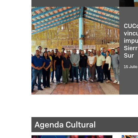
Investigadora del
CUCostaSur documenta el
primer registro del colibrí
cabeza roja en Jalisco
23 Julio 2026
CUCo
vinc
impul
Sier
Sur