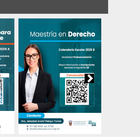
6 CU
al
6
Ver todos los eventos
Next