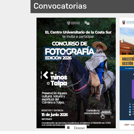
Ballet Folclórico de la
P
Miérc
Universidad de Guadalajara
Juev
Miércoles 9 de Septiembre de 2026
Convocatorias
Previous