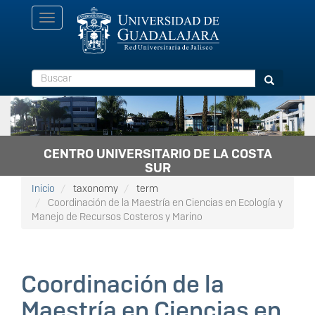
Pasar
Toggle
al
navigation
contenido
principal
Buscar
Buscar
CENTRO UNIVERSITARIO DE LA COSTA
SUR
Inicio
taxonomy
term
Coordinación de la Maestría en Ciencias en Ecología y
Manejo de Recursos Costeros y Marino
Coordinación de la
Maestría en Ciencias en