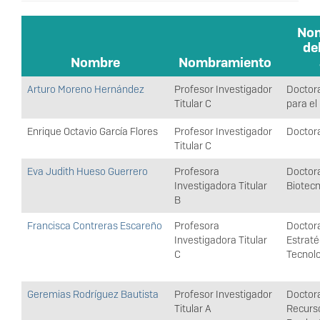
Nom
de
Nombre
Nombramiento
Arturo Moreno Hernández
Profesor Investigador
Doctora
Titular C
para el
Enrique Octavio García Flores
Profesor Investigador
Doctor
Titular C
Eva Judith Hueso Guerrero
Profesora
Doctora
Investigadora Titular
Biotecn
B
Francisca Contreras Escareño
Profesora
Doctor
Investigadora Titular
Estraté
C
Tecnol
Geremias Rodríguez Bautista
Profesor Investigador
Doctora
Titular A
Recurs