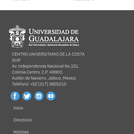
Información del
portal
CENTRO UNIVERSITARIO DE LA COSTA
SUR
Av. Independencia Nacional No.151,
Colonia Centro, C.P. 48900,
Autlán de Navarro, Jalisco, México
Teléfono: +52 (317) 3825010
Inicio
Menú
principal
Directorio
Noticias