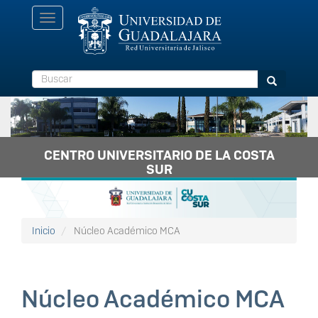
Pasar
Toggle
al
navigation
contenido
principal
Buscar
Buscar
CENTRO UNIVERSITARIO DE LA COSTA
SUR
Inicio
Núcleo Académico MCA
Núcleo Académico MCA