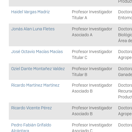
Product
Haidel Vargas Madriz
Profesor Investigador
Doctora
Titular A
Entomol
Jonás Alan Luna Fletes
Profesor Investigador
Doctor
Asociado A
Biológi
Área de
José Octavio Macías Macías
Profesor Investigador
Doctor
Titular C
Agrope
Oziel Dante Montañez Valdez
Profesor Investigador
Doctora
Titular B
Ganade
Ricardo Martínez Martínez
Profesor Investigador
Doctora
Asociado B
Recurs
Produc
Ricardo Vicente Pérez
Profesor Investigador
Doctor
Asociado B
Agrope
Pedro Fabián Grifaldo
Profesor Investigador
Doctor
Alcántara
Asociado C