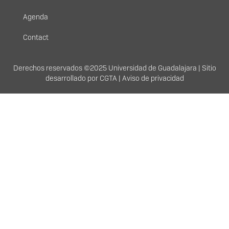
Agenda
Contact
Derechos
Derechos reservados ©2025 Universidad de Guadalajara | Sitio
desarrollado por
CGTA
|
Aviso de privacidad