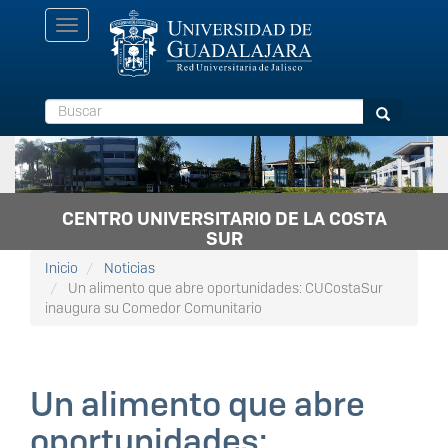
Pasar
Toggle
al
navigation
contenido
principal
Buscar
Buscar
CENTRO UNIVERSITARIO DE LA COSTA
SUR
Inicio
Noticias
Un alimento que abre oportunidades: CUCostaSur
inaugura su Comedor Comunitario
Un alimento que abre
oportunidades: