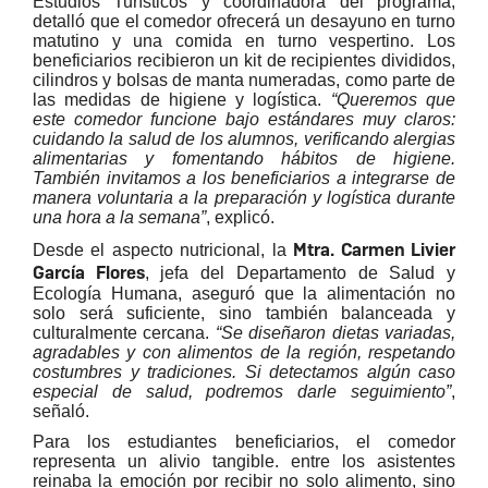
Estudios Turísticos y coordinadora del programa,
detalló que el comedor ofrecerá un desayuno en turno
matutino y una comida en turno vespertino. Los
beneficiarios recibieron un kit de recipientes divididos,
cilindros y bolsas de manta numeradas, como parte de
las medidas de higiene y logística.
“Queremos que
este comedor funcione bajo estándares muy claros:
cuidando la salud de los alumnos, verificando alergias
alimentarias y fomentando hábitos de higiene.
También invitamos a los beneficiarios a integrarse de
manera voluntaria a la preparación y logística durante
una hora a la semana”
, explicó.
Mtra. Carmen Livier
Desde el aspecto nutricional, la
García Flores
, jefa del Departamento de Salud y
Ecología Humana, aseguró que la alimentación no
solo será suficiente, sino también balanceada y
culturalmente cercana.
“Se diseñaron dietas variadas,
agradables y con alimentos de la región, respetando
costumbres y tradiciones. Si detectamos algún caso
especial de salud, podremos darle seguimiento”
,
señaló.
Para los estudiantes beneficiarios, el comedor
representa un alivio tangible. entre los asistentes
reinaba la emoción por recibir no solo alimento, sino