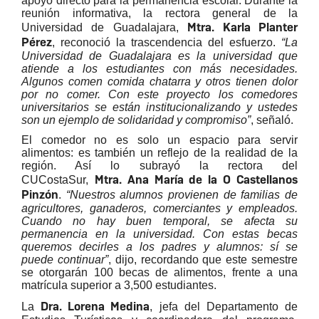
apoyo directo para la permanencia escolar. Durante la
reunión informativa, la rectora general de la
Mtra. Karla Planter
Universidad de Guadalajara,
Pérez
, reconoció la trascendencia del esfuerzo.
“La
Universidad de Guadalajara es la universidad que
atiende a los estudiantes con más necesidades.
Algunos comen comida chatarra y otros tienen dolor
por no comer. Con este proyecto los comedores
universitarios se están institucionalizando y ustedes
son un ejemplo de solidaridad y compromiso”
, señaló.
El comedor no es solo un espacio para servir
alimentos: es también un reflejo de la realidad de la
región. Así lo subrayó la rectora del
Mtra. Ana María de la O Castellanos
CUCostaSur,
Pinzón
.
“Nuestros alumnos provienen de familias de
agricultores, ganaderos, comerciantes y empleados.
Cuando no hay buen temporal, se afecta su
permanencia en la universidad. Con estas becas
queremos decirles a los padres y alumnos: sí se
puede continuar”
, dijo, recordando que este semestre
se otorgarán 100 becas de alimentos, frente a una
matrícula superior a 3,500 estudiantes.
Dra. Lorena Medina
La
, jefa del Departamento de