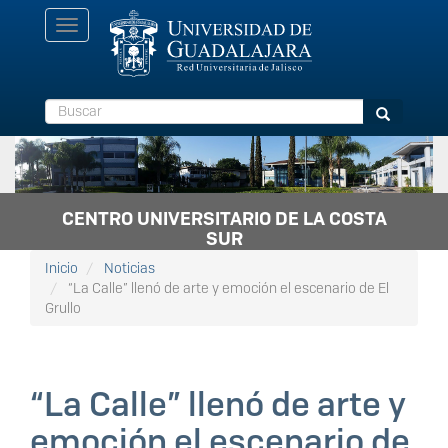
Pasar
Toggle
al
navigation
contenido
principal
Buscar
Buscar
CENTRO UNIVERSITARIO DE LA COSTA
SUR
Inicio
Noticias
“La Calle” llenó de arte y emoción el escenario de El
Grullo
“La Calle” llenó de arte y
emoción el escenario de